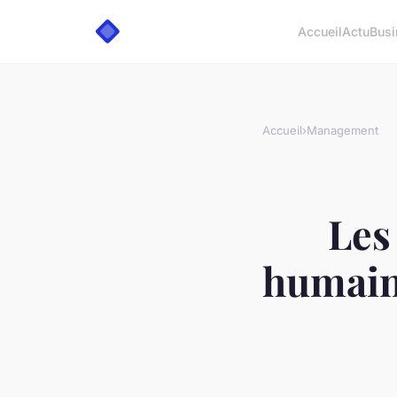
Accueil
Actu
Busi
Accueil
›
Management
Les
humain