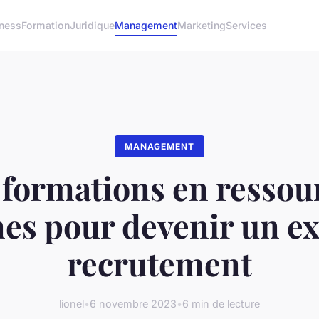
ness
Formation
Juridique
Management
Marketing
Services
MANAGEMENT
 formations en ressou
es pour devenir un ex
recrutement
lionel
•
6 novembre 2023
•
6 min de lecture