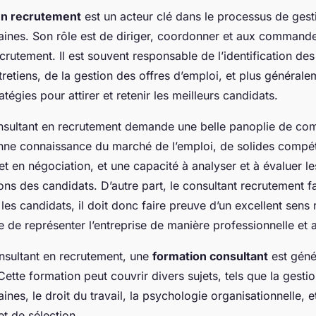
en recrutement
est un acteur clé dans le processus de gest
ines. Son rôle est de diriger, coordonner et aux command
rutement. Il est souvent responsable de l’identification des 
retiens, de la gestion des offres d’emploi, et plus générale
tégies pour attirer et retenir les meilleurs candidats.
nsultant en recrutement demande une belle panoplie de co
ne connaissance du marché de l’emploi, de solides compé
t en négociation, et une capacité à analyser et à évaluer 
ions des candidats. D’autre part, le consultant recrutement fai
 les candidats, il doit donc faire preuve d’un excellent sens 
e de représenter l’entreprise de manière professionnelle et a
nsultant en recrutement, une
formation consultant
est géné
te formation peut couvrir divers sujets, tels que la gesti
nes, le droit du travail, la psychologie organisationnelle, e
t de sélection.