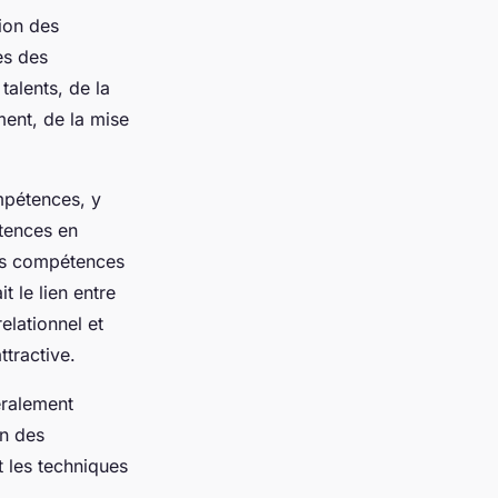
ion des
es des
talents, de la
ment, de la mise
mpétences, y
tences en
les compétences
t le lien entre
relationnel et
ttractive.
ralement
on des
t les techniques