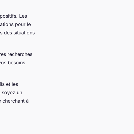
ositifs. Les
ations pour le
ns des situations
res recherches
 vos besoins
s et les
s soyez un
é cherchant à