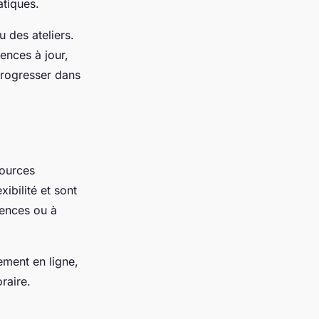
atiques.
 des ateliers.
ences à jour,
progresser dans
sources
ibilité et sont
tences ou à
ement en ligne,
raire.