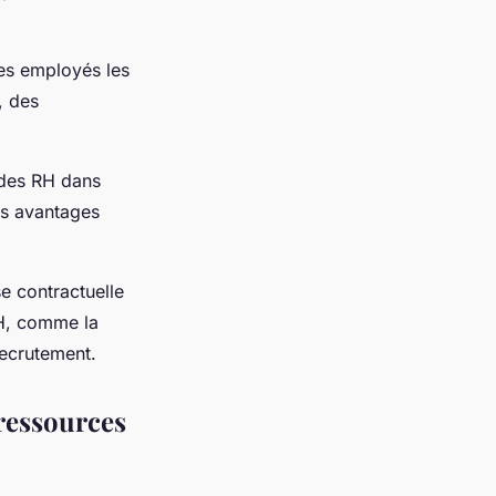
les employés les
, des
 des RH dans
es avantages
e contractuelle
RH, comme la
recrutement.
 ressources