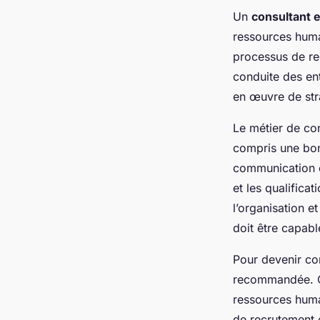
Un
consultant 
ressources huma
processus de rec
conduite des ent
en œuvre de stra
Le métier de co
compris une bon
communication e
et les qualificat
l’organisation et
doit être capabl
Pour devenir co
recommandée. Cet
ressources humai
de recrutement e