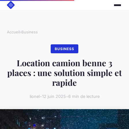
Accueil
›
Business
BUSINESS
Location camion benne 3
places : une solution simple et
rapide
lionel
•
12 juin 2025
•
6 min de lecture