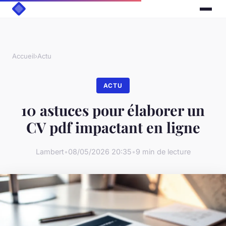
Accueil
›
Actu
ACTU
10 astuces pour élaborer un
CV pdf impactant en ligne
Lambert
•
08/05/2026 20:35
•
9 min de lecture