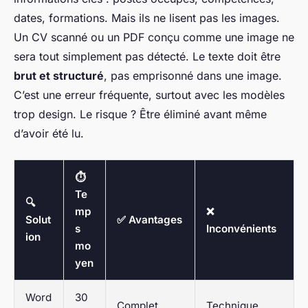
dates, formations. Mais ils ne lisent pas les images.
Un CV scanné ou un PDF conçu comme une image ne
sera tout simplement pas détecté. Le texte doit être
brut et structuré
, pas emprisonné dans une image.
C’est une erreur fréquente, surtout avec les modèles
trop design. Le risque ? Être éliminé avant même
d’avoir été lu.
⏱️
Te
🔍
mp
❌
Solut
✅ Avantages
s
Inconvénients
ion
mo
yen
Word
30
Complet,
Technique,