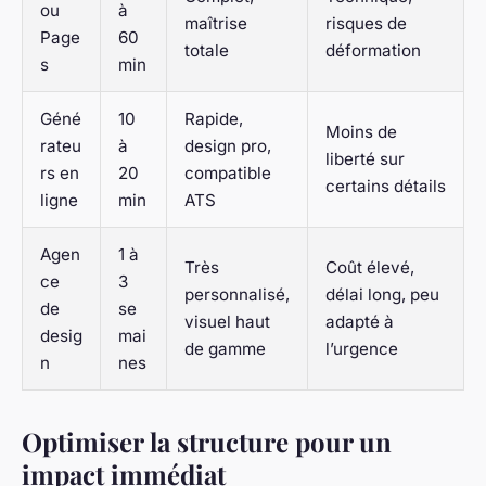
ou
à
maîtrise
risques de
Page
60
totale
déformation
s
min
Géné
10
Rapide,
Moins de
rateu
à
design pro,
liberté sur
rs en
20
compatible
certains détails
ligne
min
ATS
Agen
1 à
Très
Coût élevé,
ce
3
personnalisé,
délai long, peu
de
se
visuel haut
adapté à
desig
mai
de gamme
l’urgence
n
nes
Optimiser la structure pour un
impact immédiat