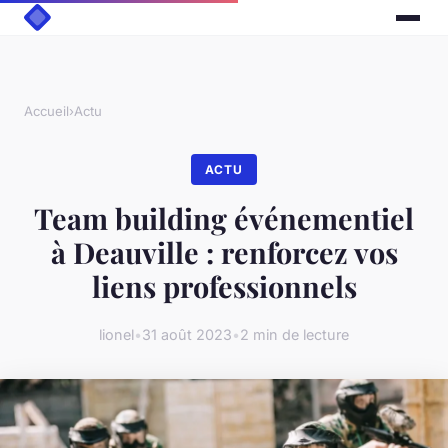
Accueil
›
Actu
ACTU
Team building événementiel
à Deauville : renforcez vos
liens professionnels
lionel
•
31 août 2023
•
2 min de lecture