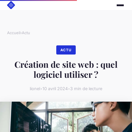
Accueil
›
Actu
ACTU
Création de site web : quel
logiciel utiliser ?
lionel
•
10 avril 2024
•
3 min de lecture