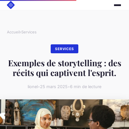
Accueil
›
Services
SERVICES
Exemples de storytelling : des
récits qui captivent l'esprit.
lionel
•
25 mars 2025
•
6 min de lecture